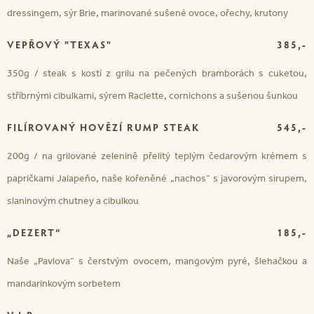
dressingem, sýr Brie, marinované sušené ovoce, ořechy, krutony
VEPŘOVÝ "TEXAS"
385,-
350g / steak s kostí z grilu na pečených bramborách s cuketou,
stříbrnými cibulkami, sýrem Raclette, cornichons a sušenou šunkou
FILÍROVANÝ HOVĚZÍ RUMP STEAK
545,-
200g / na grilované zelenině přelitý teplým čedarovým krémem s
papričkami Jalapeňo, naše kořeněné „nachos“ s javorovým sirupem,
slaninovým chutney a cibulkou
„DEZERT“
185,-
Naše „Pavlova“ s čerstvým ovocem, mangovým pyré, šlehačkou a
mandarinkovým sorbetem