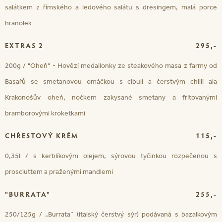
salátkem z římského a ledového salátu s dresingem, malá porce
hranolek
EXTRAS 2
295,-
200g / "Oheň" - Hovězí medailonky ze steakového masa z farmy od
Basařů se smetanovou omáčkou s cibulí a čerstvým chilli ala
Krakonošův oheň, nočkem zakysané smetany a fritovanými
bramborovými kroketkami
CHŘESTOVÝ KRÉM
115,-
0,35l / s kerblíkovým olejem, sýrovou tyčinkou rozpečenou s
prosciuttem a praženými mandlemi
"BURRATA"
255,-
250/125g / „Burrata“ (italský čerstvý sýr) podávaná s bazalkovým