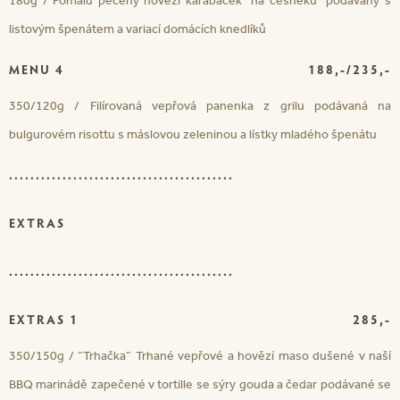
180g / Pomalu pečený hovězí karabáček "na česneku" podávaný s
listovým špenátem a variací domácích knedlíků
MENU 4
188,-/235,-
350/120g / Filírovaná vepřová panenka z grilu podávaná na
bulgurovém risottu s máslovou zeleninou a lístky mladého špenátu
..........................................
EXTRAS
..........................................
EXTRAS 1
285,-
350/150g / “Trhačka” Trhané vepřové a hovězí maso dušené v naší
BBQ marinádě zapečené v tortille se sýry gouda a čedar podávané se