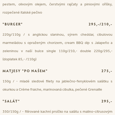
pestem, olivovým olejem, čerstvými rajčaty a piniovými oříšky,
rozpečené italské pečivo
"BURGER"
295,-/210,-
220g/110g / s anglickou slaninou, sýrem cheddar, cibulovou
marmeládou s opraženým chorizem, cream BBQ dip s Jalapeňo a
zeleninou v naší bulce single 110g/210,- double 220g/295,-
(doplatek 85,- /110g)
MATJESY "PO NAŠEM"
275,-
150g / - mladé sleďové filety na jablečno-fenyklovém salátku s
okurkou a Créme fraiche, marinovaná cibulka, pečené Grenaille
"SALÁT"
295,-
350/150g / - filírované kachní prsíčko na salátu s malino-citrusovým