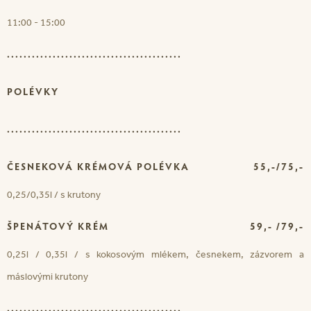
11:00 - 15:00
..........................................
POLÉVKY
..........................................
ČESNEKOVÁ KRÉMOVÁ POLÉVKA
55,-/75,-
0,25/0,35l / s krutony
ŠPENÁTOVÝ KRÉM
59,- /79,-
0,25l / 0,35l / s kokosovým mlékem, česnekem, zázvorem a
máslovými krutony
..........................................