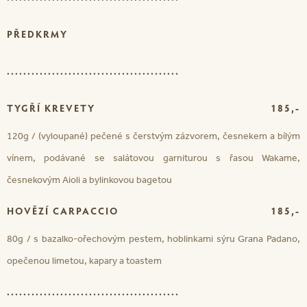
PŘEDKRMY
..........................................
TYGŘÍ KREVETY
185,-
120g / (vyloupané) pečené s čerstvým zázvorem, česnekem a bílým
vínem, podávané se salátovou garniturou s řasou Wakame,
česnekovým Aioli a bylinkovou bagetou
HOVĚZÍ CARPACCIO
185,-
80g / s bazalko-ořechovým pestem, hoblinkami sýru Grana Padano,
opečenou limetou, kapary a toastem
..........................................